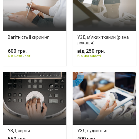
Вагітність II скринінг
УЗД м'яких тканин (різна
локація)
600 грн.
від 250 грн.
Є в наявності
Є в наявності
УЗД серця
УЗД судин шиї
550 грн.
400 грн.