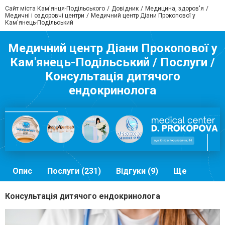
Сайт міста Кам'янця-Подільського
Довідник
Медицина, здоров'я
Медичні і оздоровчі центри
Медичний центр Діани Прокопової у
Кам'янець-Подільський
Медичний центр Діани Прокопової у
Кам'янець-Подільський / Послуги /
Консультація дитячого
ендокринолога
Опис
Послуги (231)
Відгуки (9)
Ще
Консультація дитячого ендокринолога