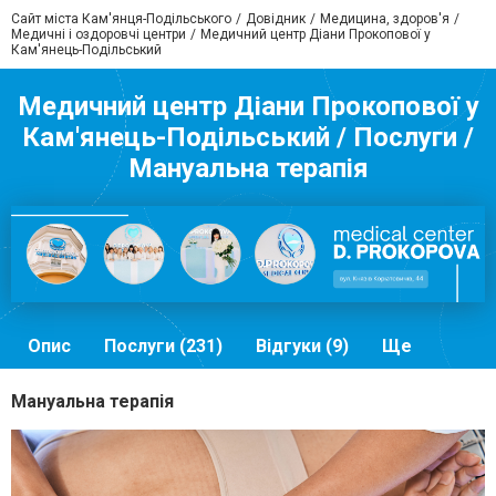
Сайт міста Кам'янця-Подільського
Довідник
Медицина, здоров'я
Медичні і оздоровчі центри
Медичний центр Діани Прокопової у
Кам'янець-Подільський
Медичний центр Діани Прокопової у
Кам'янець-Подільський / Послуги /
Мануальна терапія
Опис
Послуги (231)
Відгуки (9)
Ще
Мануальна терапія