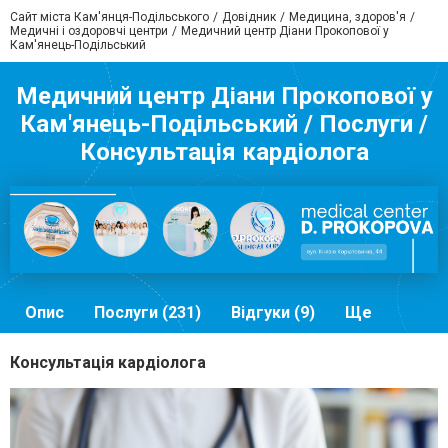
Сайт міста Кам'янця-Подільського
Довідник
Медицина, здоров'я
Медичні і оздоровчі центри
Медичний центр Діани Прокопової у
Кам'янець-Подільський
Медичний центр Діани Прокопової у
Кам'янець-Подільський / Послуги /
Консультація кардіолога
Опис
Послуги (231)
Відгуки (9)
Ще
Консультація кардіолога