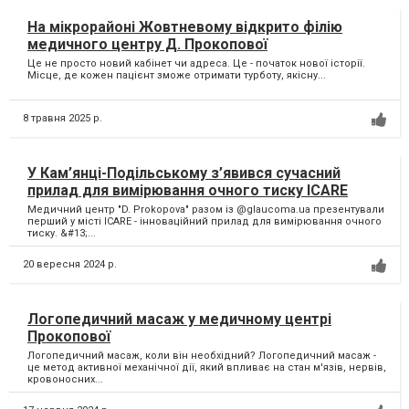
На мікрорайоні Жовтневому відкрито філію
медичного центру Д. Прокопової
Це не просто новий кабінет чи адреса. Це - початок нової історії.
Місце, де кожен пацієнт зможе отримати турботу, якісну...
8 травня 2025 р.
У Кам’янці-Подільському з’явився сучасний
прилад для вимірювання очного тиску ICARE
Медичний центр "D. Prokopova" разом із @glaucoma.ua презентували
перший у місті ICARE - інноваційний прилад для вимірювання очного
тиску. &#13;...
20 вересня 2024 р.
Логопедичний масаж у медичному центрі
Прокопової
Логопедичний масаж, коли він необхідний? Логопедичний масаж -
це метод активної механічної дії, який впливає на стан м'язів, нервів,
кровоносних...