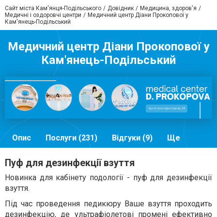
Сайт міста Кам'янця-Подільського
Довідник
Медицина, здоров'я
Медичні і оздоровчі центри
Медичний центр Діани Прокопової у
Кам'янець-Подільський
Медичний центр Діани Прокопової у
Кам'янець-Подільський
Опис
Послуги (231)
Відгуки (9)
Ще
Пуф для дезинфекції взуття
Новинка для кабінету подології - пуф для дезинфекції
взуття.
Під час проведення педикюру Ваше взуття проходить
дезинфекцію, де ультрафіолетові промені ефективно