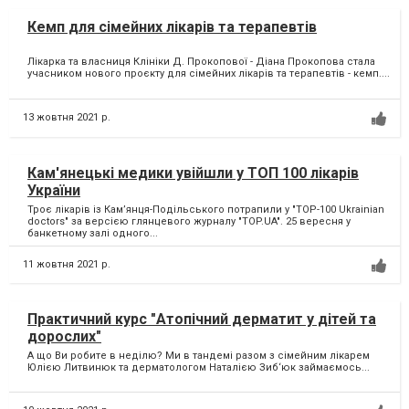
Кемп для сімейних лікарів та терапевтів
Лікарка та власниця Клініки Д. Прокопової - Діана Прокопова стала
учасником нового проєкту для сімейних лікарів та терапевтів - кемп....
13 жовтня 2021 р.
Кам'янецькі медики увійшли у ТОП 100 лікарів
України
Троє лікарів із Кам’янця-Подільського потрапили у "TOP-100 Ukrainian
doctors" за версією глянцевого журналу "TOP.UA". 25 вересня у
банкетному залі одного...
11 жовтня 2021 р.
Практичний курс "Атопічний дерматит у дітей та
дорослих"
А що Ви робите в неділю? Ми в тандемі разом з сімейним лікарем
Юлією Литвинюк та дерматологом Наталією Зиб‘юк займаємось...