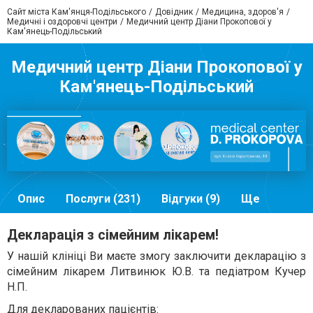
Сайт міста Кам'янця-Подільського
Довідник
Медицина, здоров'я
Медичні і оздоровчі центри
Медичний центр Діани Прокопової у
Кам'янець-Подільський
Медичний центр Діани Прокопової у
Кам'янець-Подільський
Опис
Послуги (231)
Відгуки (9)
Ще
Декларація з сімейним лікарем!
У нашій клініці Ви маєте змогу заключити декларацію з
сімейним лікарем Литвинюк Ю.В. та педіатром Кучер
Н.П.
Для декларованих пацієнтів: