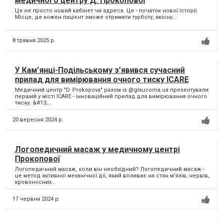
медичного центру Д. Прокопової
Це не просто новий кабінет чи адреса. Це - початок нової історії.
Місце, де кожен пацієнт зможе отримати турботу, якісну...
8 травня 2025 р.
У Кам’янці-Подільському з’явився сучасний
прилад для вимірювання очного тиску ICARE
Медичний центр "D. Prokopova" разом із @glaucoma.ua презентували
перший у місті ICARE - інноваційний прилад для вимірювання очного
тиску. &#13;...
20 вересня 2024 р.
Логопедичний масаж у медичному центрі
Прокопової
Логопедичний масаж, коли він необхідний? Логопедичний масаж -
це метод активної механічної дії, який впливає на стан м'язів, нервів,
кровоносних...
17 червня 2024 р.