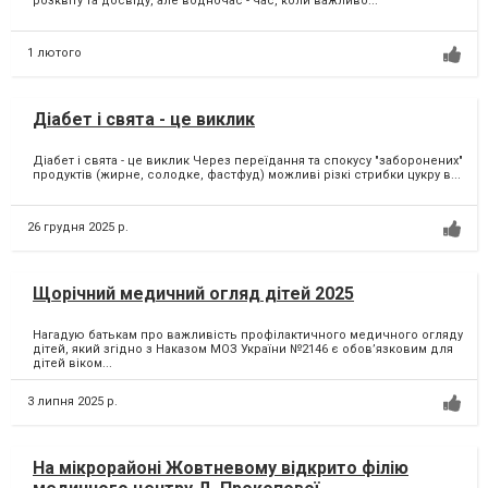
розквіту та досвіду, але водночас - час, коли важливо...
1 лютого
Діабет і свята - це виклик
Діабет і свята - це виклик Через переїдання та спокусу "заборонених"
продуктів (жирне, солодке, фастфуд) можливі різкі стрибки цукру в...
26 грудня 2025 р.
Щорічний медичний огляд дітей 2025
Нагадую батькам про важливість профілактичного медичного огляду
дітей, який згідно з Наказом МОЗ України №2146 є обов’язковим для
дітей віком...
3 липня 2025 р.
На мікрорайоні Жовтневому відкрито філію