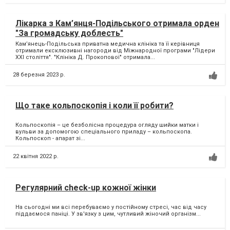
Лікарка з Кам’янця-Подільського отримала орден
"За громадську доблесть"
Кам’янець-Подільська приватна медична клініка та її керівниця
отримали ексклюзивні нагороди від Міжнародної програми "Лідери
XXI століття". "Клініка Д. Прокопової" отримала...
28 березня 2023 р.
Що таке кольпоскопія і коли її робити?
Кольпоскопія – це безболісна процедура огляду шийки матки і
вульви за допомогою спеціального приладу – кольпоскопа.
Кольпоскоп - апарат зі...
22 квітня 2022 р.
Регулярний check-up кожної жінки
На сьогодні ми всі перебуваємо у постійному стресі, час від часу
піддаємося паніці. У зв'язку з цим, чутливий жіночий організм...