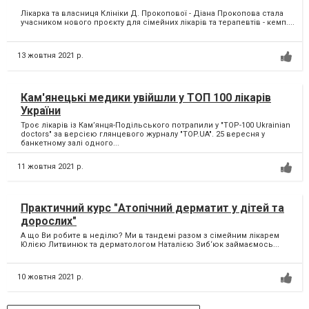
Лікарка та власниця Клініки Д. Прокопової - Діана Прокопова стала
учасником нового проєкту для сімейних лікарів та терапевтів - кемп....
13 жовтня 2021 р.
Кам'янецькі медики увійшли у ТОП 100 лікарів
України
Троє лікарів із Кам’янця-Подільського потрапили у "TOP-100 Ukrainian
doctors" за версією глянцевого журналу "TOP.UA". 25 вересня у
банкетному залі одного...
11 жовтня 2021 р.
Практичний курс "Атопічний дерматит у дітей та
дорослих"
А що Ви робите в неділю? Ми в тандемі разом з сімейним лікарем
Юлією Литвинюк та дерматологом Наталією Зиб‘юк займаємось...
10 жовтня 2021 р.