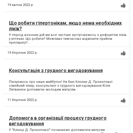
19 квітня 2022 р.
Що робити гіпертонікам, якщо нема необхідних
ліків?
У період воєнних дій ми все частіше зустрічаємось з дефіцитом ліків
у аптеках. Що робити? Можливо тимчасово відмінити прийом
препарату?...
19 березня 2022 р.
Консультація з грудного вигодовування
Піклуємось про наше майбутнє! На базі Клініки Д. Прокопової
сімейний лікар, консультант з грудного вигодовування Юлія
Литвинюк допомагає молодим матусям...
11 березня 2022 р.
Допомога в організації процесу грудного
вигодовування
У "Клініці Д. Прокопової" починаємо допомагати матусям