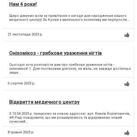
Нам 4 роки!
Щиро дякуємо всім за привітання з нагоди дня народження нашого
медичного центру! За 4 роки з маленького колективу ми переросли...
21 листопада 2023 р.
Оніхомікоз - грибкове ураження нігтів
Сьогодні хочу розповісти вам про грибкове ураження нігтів -
оніхомікоз! 1. Для постановки діагнозу, на жаль, не завжди достатньо
лише...
6 серпня 2023 р.
Відкриття медичного центру
З 10.04.2023 р. працюємо за новою адресою: вул. Князів Коріатовичів,
44! Раді повідомити, що ми розширяємось та відкриваємо новий
сучасний...
8 травня 2023 р.