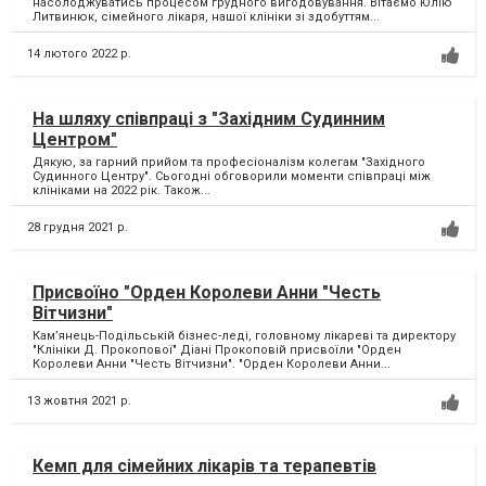
насолоджуватись процесом грудного вигодовування. Вітаємо Юлію
Литвинюк, сімейного лікаря, нашої клініки зі здобуттям...
14 лютого 2022 р.
На шляху співпраці з "Західним Судинним
Центром"
Дякую, за гарний прийом та професіоналізм колегам "Західного
Судинного Центру". Сьогодні обговорили моменти співпраці між
клініками на 2022 рік. Також...
28 грудня 2021 р.
Присвоїно "Орден Королеви Анни "Честь
Вітчизни"
Кам’янець-Подільській бізнес-леді, головному лікареві та директору
"Клініки Д. Прокопової" Діані Прокоповій присвоїли "Орден
Королеви Анни "Честь Вітчизни". "Орден Королеви Анни...
13 жовтня 2021 р.
Кемп для сімейних лікарів та терапевтів